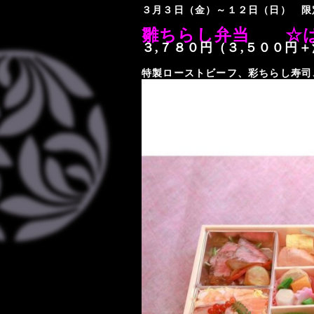
３月３日（金）～１２日（日） 限
雛ちらし弁当 ☆は
３,７８０円（３,５００円
特製ローストビーフ、彩ちらし寿司