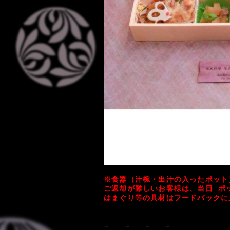
※食器（汁椀・出汁の入ったポット
ご返却が難しいお客様は、当日 ポ
はまぐり等の具材はフードパックに
＝ ＝ ＝ ＝