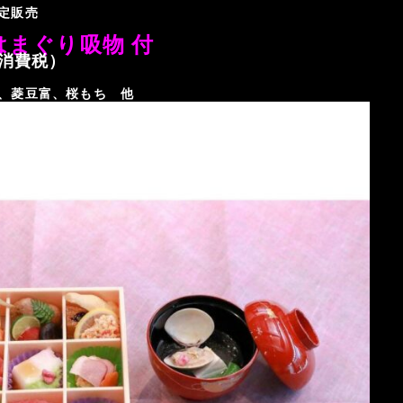
定販売
まぐり吸物 付
＋消費税）
、菱豆富、桜もち 他