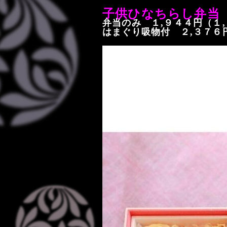
子供
ひなちらし弁当
弁当のみ １,９４４円（１
はまぐり吸物付 ２,３７６